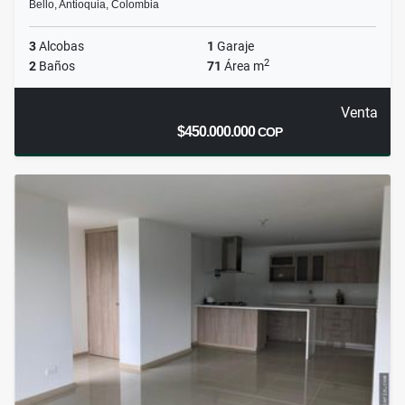
Bello, Antioquia, Colombia
3
Alcobas
1
Garaje
2
2
Baños
71
Área m
Venta
$450.000.000
COP