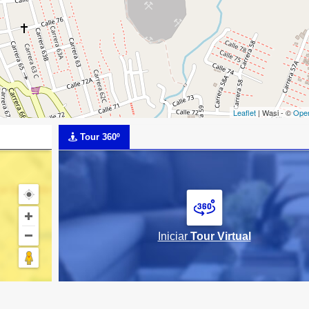
Leaflet
| Wasi - ©
Ope
Tour 360º
Iniciar
Tour Virtual