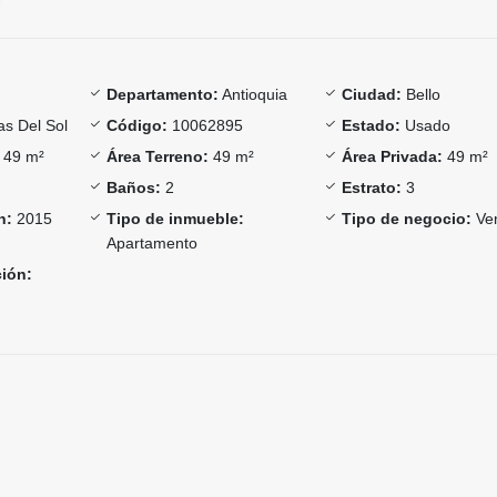
Departamento:
Antioquia
Ciudad:
Bello
as Del Sol
Código:
10062895
Estado:
Usado
49 m²
Área Terreno:
49 m²
Área Privada:
49 m²
Baños:
2
Estrato:
3
n:
2015
Tipo de inmueble:
Tipo de negocio:
Ve
Apartamento
ción: