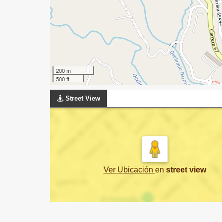
200 m
500 ft
Street View
Ver Ubicación
en
street view