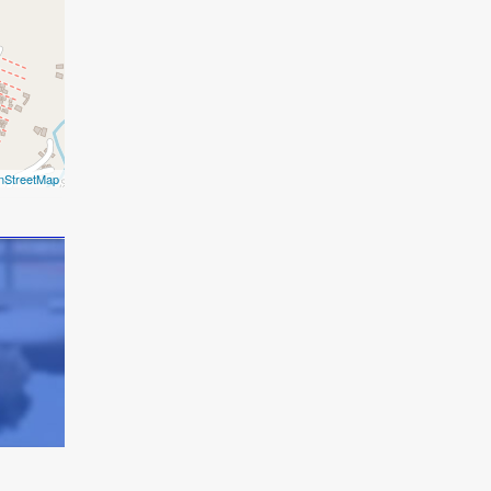
nStreetMap