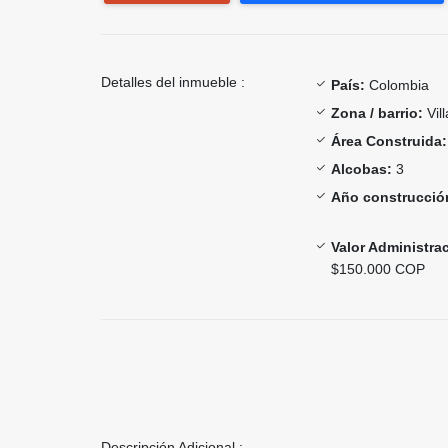
Detalles del inmueble :
País:
Colombia
Zona / barrio:
Vill
Área Construida:
Alcobas:
3
Año construcció
Valor Administra
$150.000 COP
Descripción Adicional :