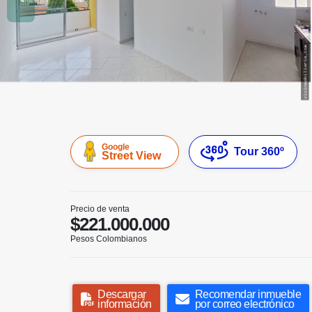
Google
Tour 360º
Street View
Precio de venta
$221.000.000
Pesos Colombianos
Descargar
Recomendar inmueble
información
por correo electrónico