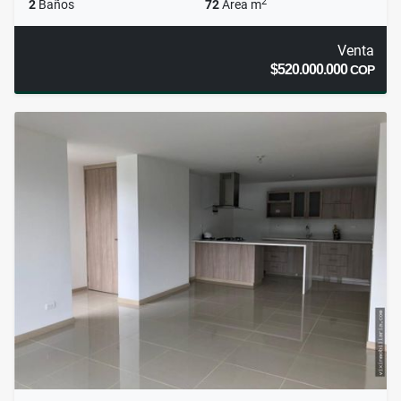
2
2
Baños
72
Área m
Venta
$520.000.000
COP