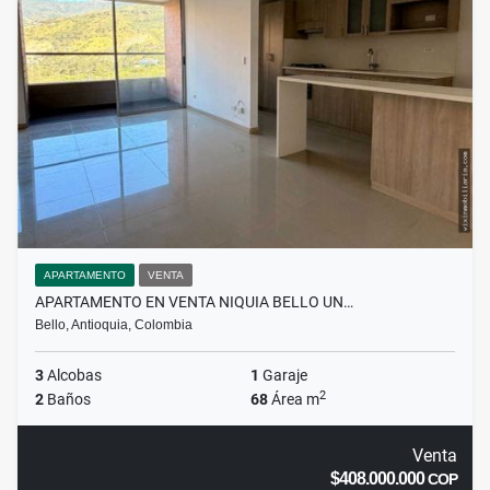
APARTAMENTO
VENTA
APARTAMENTO EN VENTA NIQUIA BELLO UN…
Bello, Antioquia, Colombia
3
Alcobas
1
Garaje
2
2
Baños
68
Área m
Venta
$408.000.000
COP