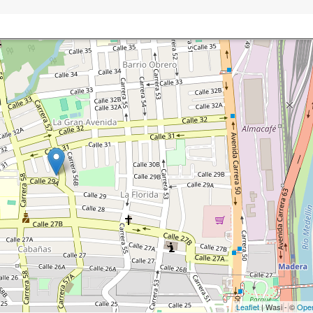
Leaflet
| Wasi - ©
Ope