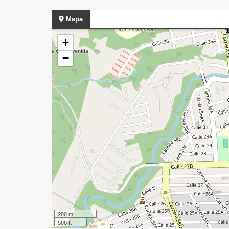
Mapa
+
−
200 m
500 ft