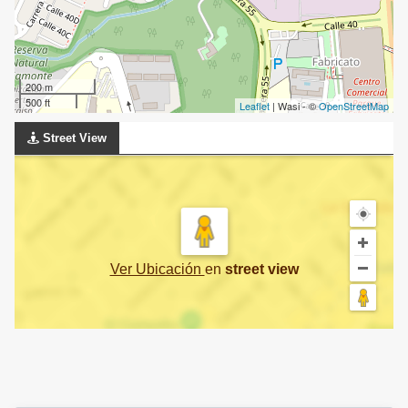
200 m
500 ft
Leaflet
| Wasi - ©
OpenStreetMap
Street View
Ver Ubicación
en
street view