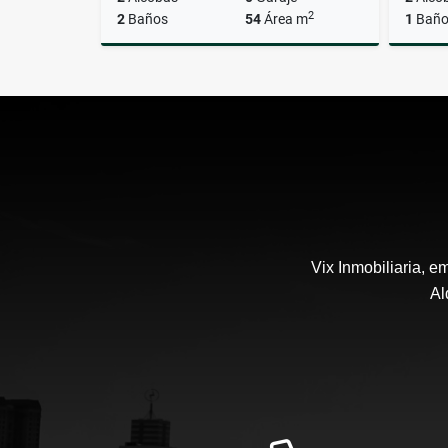
2
2
Baños
54
Área m
1
Bañ
Venta
$301.000.000
Vix Inmobiliaria, 
Al