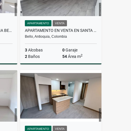
APARTAMENTO
VENTA
APARTAMENTO EN VENTA NIQUIA BELLO UNIDAD CEIBA DEL NORTE
APARTAMENTO EN VENTA EN SANTA ANA EN BELLO UNIDAD PUERTO ALEGRE
Bello, Antioquia, Colombia
3
Alcobas
0
Garaje
2
2
Baños
54
Área m
Venta
Venta
$279.500.000
APARTAMENTO
VENTA