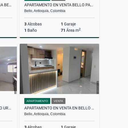
APARTAMENTO EN VENTA NIQUIA BELLO URBANIZACION HACIENDA NIQUIA
APARTAMENTO EN VENTA BELLO PARA ESTRENAR DISTRITO PLAZA
Bello, Antioquia, Colombia
3
Alcobas
1
Garaje
2
1
Baño
71
Área m
Venta
Venta
$550.000.000
APARTAMENTO
VENTA
APARTAMENTO EN VENTA BELLO URBANIZACIÓN AVELLANEDA
APARTAMENTO EN VENTA EN BELLO UNIDAD MAJAGUA
Bello, Antioquia, Colombia
3
Alcobas
1
Garaje