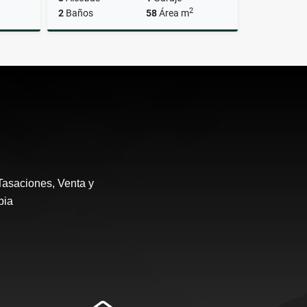
2
2
Baños
58
Área m
Venta
Venta
$328.000.000
Tasaciones, Venta y
bia