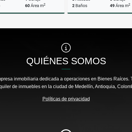
2
2
o
60
Área m
2
Baños
49
Área m
Venta
$300.000.000
$221.000.000
QUIÉNES SOMOS
empresa inmobiliaria dedicada a operaciones en Bienes Raíces. 
quiler de inmuebles en la ciudad de Medellín, Antioquia, Colom
Políticas de privacidad