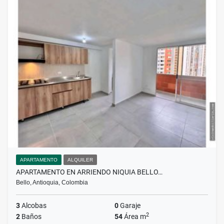
APARTAMENTO
ALQUILER
APARTAMENTO EN ARRIENDO NIQUIA BELLO…
Bello, Antioquia, Colombia
3
Alcobas
0
Garaje
2
2
Baños
54
Área m