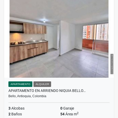
APARTAMENTO
ALQUILER
APARTAMENTO EN ARRIENDO NIQUIA BELLO…
Bello, Antioquia, Colombia
3
Alcobas
0
Garaje
2
2
Baños
54
Área m