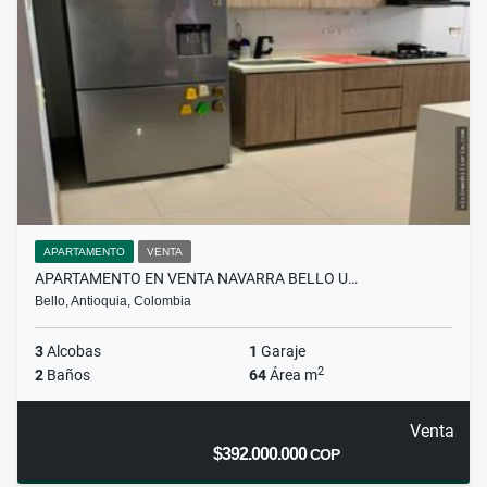
APARTAMENTO
VENTA
APARTAMENTO EN VENTA NAVARRA BELLO U…
Bello, Antioquia, Colombia
3
Alcobas
1
Garaje
2
2
Baños
64
Área m
Venta
$392.000.000
COP