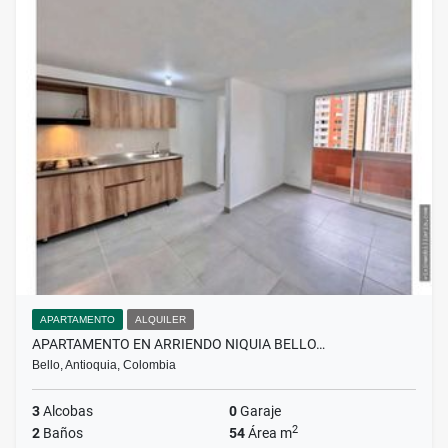
APARTAMENTO
ALQUILER
APARTAMENTO EN ARRIENDO NIQUIA BELLO…
Bello, Antioquia, Colombia
3
Alcobas
0
Garaje
2
2
Baños
54
Área m