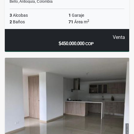
Bello, Antioquia, Colombia
3
Alcobas
1
Garaje
2
2
Baños
71
Área m
Venta
$450.000.000
COP