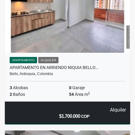
APARTAMENTO
ALQUILER
APARTAMENTO EN ARRIENDO NIQUIA BELLO…
Bello, Antioquia, Colombia
3
Alcobas
0
Garaje
2
2
Baños
54
Área m
Alquiler
$1.700.000
COP